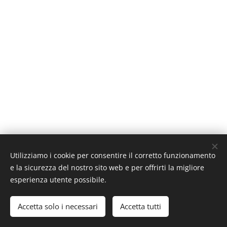
PM IMPIANTI di Proietti Maurizio,
Utilizziamo i cookie per consentire il corretto funzionamento
Via Montona, 24/26, 00177 Roma
e la sicurezza del nostro sito web e per offrirti la migliore
Cookies
esperienza utente possibile.
Lingue
Accetta solo i necessari
Accetta tutti
Italiano
English