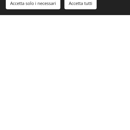
Accetta solo i necessari
Accetta tutti
Via
Confederazione Cooperative Italiane
Torino Roma