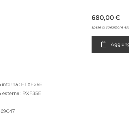
680,00
€
spese di spedizione es
Aggiungi
à interna : FTXF35E
à esterna : RXF35E
P069C47