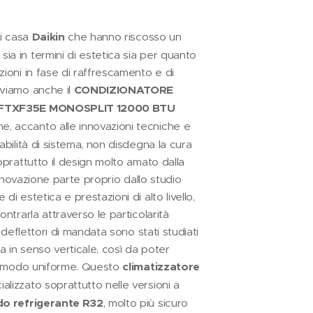
di casa
Daikin
che hanno riscosso un
a in termini di estetica sia per quanto
zioni in fase di raffrescamento e di
oviamo anche il
CONDIZIONATORE
 FTXF35E MONOSPLIT 12000 BTU
e, accanto alle innovazioni tecniche e
dabilità di sistema, non disdegna la cura
soprattutto il design molto amato dalla
l'innovazione parte proprio dallo studio
di estetica e prestazioni di alto livello,
ontrarla attraverso le particolarità
 I deflettori di mandata sono stati studiati
ia in senso verticale, così da poter
 in modo uniforme. Questo
climatizzatore
lizzato soprattutto nelle versioni a
ido refrigerante R32
, molto più sicuro