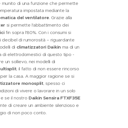
 munito di una funzione che permette
emperatura impostata mediante la
matica del ventilatore
. Grazie alla
ter
si permette l'abbattimento dei
ci
fin sopra l'80%. Con i consumi si
 decibel di rumorosità – riguardante
odelli di
climatizzatori Daikin
ma di un
 di elettrodomestici di questo tipo -
e un sollievo, nei modelli di
ltisplit
, il fatto di non essere rincorso
 per la casa. A maggior ragione se si
atizzatore monosplit
, spesso ci
dizioni di vivere o lavorare in un solo
e se il nostro
Daikin Sensira FTXF35E
te di creare un ambiente silenzioso e
ggio di non poco conto.