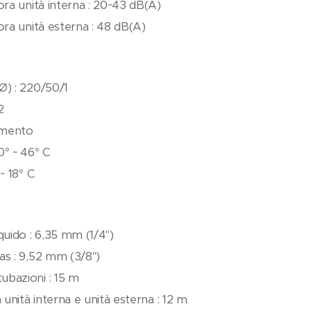
ora unità interna : 20~43 dB(A)
ora unità esterna : 48 dB(A)
Ø) : 220/50/1
2
namento
0° ~ 46° C
~ 18° C
quido : 6,35 mm (1/4")
as : 9,52 mm (3/8")
bazioni : 15 m
 unità interna e unità esterna : 12 m