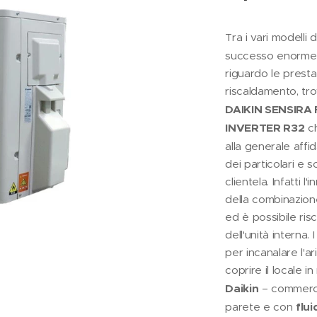
Tra i vari modelli 
successo enorme si
riguardo le presta
riscaldamento, tr
DAIKIN SENSIRA
INVERTER R32
ch
alla generale affi
dei particolari e 
clientela. Infatti 
della combinazione 
ed è possibile risc
dell'unità interna.
per incanalare l'ar
coprire il locale
Daikin
– commercia
parete e con
flu