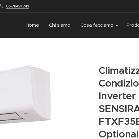
06-70491741
Home
Chi siamo
Cosa facciamo
Prodo
Climatiz
Condizio
Inverter
SENSIRA
FTXF35E
Optional