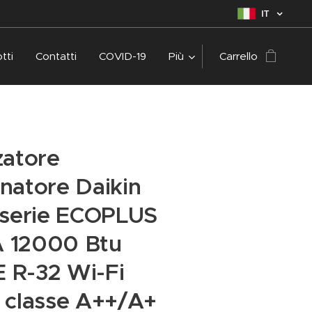
IT
tti
Contatti
COVID-19
Più
Carrello
zatore
natore Daikin
 serie ECOPLUS
 12000 Btu
 R-32 Wi-Fi
 classe A++/A+