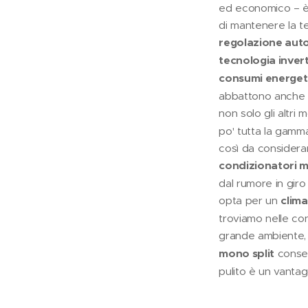
ed economico – è
di mantenere la t
regolazione auto
tecnologia inver
consumi energeti
abbattono anche i
non solo gli altri m
po' tutta la gamma
così da considerar
condizionatori mu
dal rumore in giro
opta per un
clim
troviamo nelle con
grande ambiente, 
mono split
consen
pulito è un vanta