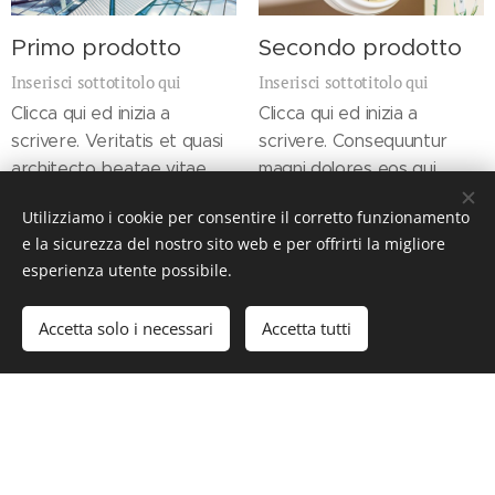
Primo prodotto
Secondo prodotto
Inserisci sottotitolo qui
Inserisci sottotitolo qui
Clicca qui ed inizia a
Clicca qui ed inizia a
scrivere. Veritatis et quasi
scrivere. Consequuntur
architecto beatae vitae
magni dolores eos qui
dicta sunt explicabo nemo
ratione voluptatem sequi
Utilizziamo i cookie per consentire il corretto funzionamento
enim ipsam voluptatem
nesciunt neque porro
e la sicurezza del nostro sito web e per offrirti la migliore
quia voluptas sit
quisquam est qui dolorem
esperienza utente possibile.
aspernatur aut odit.
ipsum quia.
Accetta solo i necessari
Accetta tutti
PM IMPIANTI di Proietti Maurizio,
Via Montona, 24/26, 00177 Roma
Cookies